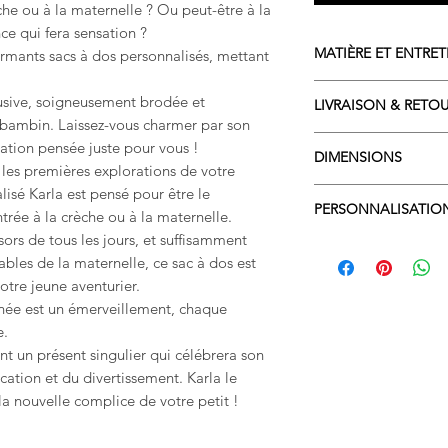
he ou à la maternelle ? Ou peut-être à la
e qui fera sensation ?
MATIÈRE ET ENTRET
armants sacs à dos personnalisés, mettant
COMPOSITION
usive, soigneusement brodée et
LIVRAISON & RETO
Matière principal
bambin. Laissez-vous charmer par son
Tissus motifs et 
Livraison sous 2
sation pensée juste pour vous !
Molleton : 80% p
DIMENSIONS
Commandez dès m
r les premières explorations de votre
CRÉATION ARTISAN
à dos personnalis
lisé Karla est pensé pour être le
Rabat : 20x20
Fabriqué et pers
LOUPIAU sait à qu
PERSONNALISATIO
Corps du sac : 28x3
CONSEILS D'ENTRET
rée à la crèche ou à la maternelle.
être excitante (e
Lavage en machi
sors de tous les jours, et suffisamment
Chaque sac à dos
pensez a comman
Sèche linge poss
ables de la maternelle, ce sac à dos est
prénom de votre 
Retour possible s
otre jeune aventurier.
doux : petit cœur
personnalisé par
née est un émerveillement, chaque
Imaginez son visa
défaut aperçu à l
propre nom brodé
e.
Nos broderies so
ant un présent singulier qui célébrera son
ajouter une touc
cation et du divertissement. Karla le
chaque modèle. La
a nouvelle complice de votre petit !
corps du sac.
Il est également 