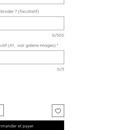
roder ? (facultatif)
0/500
otif (A1,...voir galerie images)
*
0/3
mander et payer