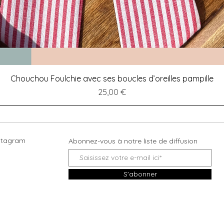
Aperçu rapide
Chouchou Foulchie avec ses boucles d’oreilles pampille
Prix
25,00 €
stagram
Abonnez-vous à notre liste de diffusion
S'abonner