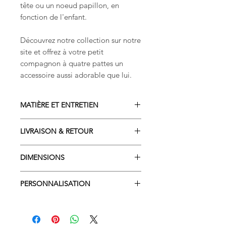
tête ou un noeud papillon, en
fonction de l'enfant.
Découvrez notre collection sur notre
site et offrez à votre petit
compagnon à quatre pattes un
accessoire aussi adorable que lui.
MATIÈRE ET ENTRETIEN
COMPOSITION
LIVRAISON & RETOUR
Matière principale exterieur :
100% polyester
Livraison sous 2 à 4 semaines
Tissus motifs et intérieur : 100%
DIMENSIONS
Commandez dès maintenant et
coton
recevez votre sac à dos
Rabat : 20x20
Molleton : 80% polyamide - 20%
personnalisé dans les délais
PERSONNALISATION
Corps du sac : 28x30
polyester
indiqués.
CRÉATION ARTISANALE
Chaque sac à dos peut être
LOUPIAU sait à quel point la
Fabriqué et personnalisé en
personnalisé avec le prénom de
rentrée scolaire peut être
France
votre enfant, ou un surnom, un
excitante (et parfois un peu