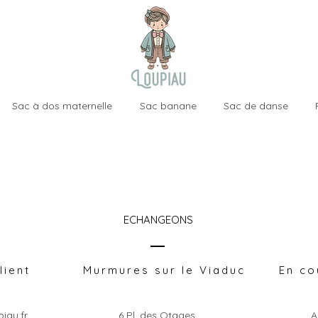
Sac à dos maternelle
Sac banane
Sac de danse
ECHANGEONS
lient
Murmures sur le Viaduc
En co
iau.fr
6 Pl. des Otages,
A