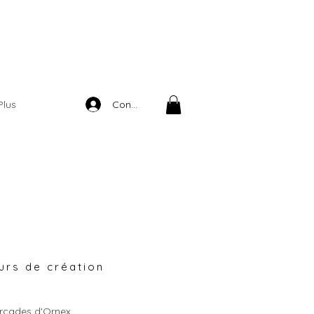
Connexion
Plus
urs de création
rcades d'Ornex,