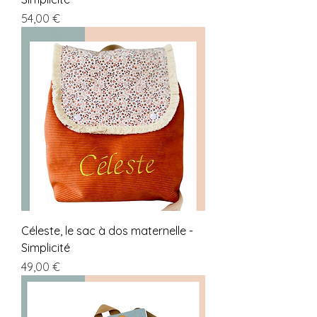
Prix
54,00 €
Céleste, le sac à dos maternelle -
Simplicité
Prix
49,00 €