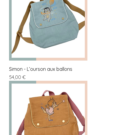
Simon - L’ourson aux ballons
Prix
54,00 €