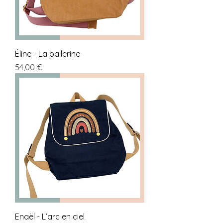
Éline - La ballerine
Prix
54,00 €
Enaël - L’arc en ciel