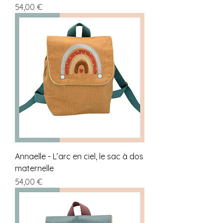
Prix
54,00 €
Annaelle - L’arc en ciel, le sac à dos
maternelle
Prix
54,00 €