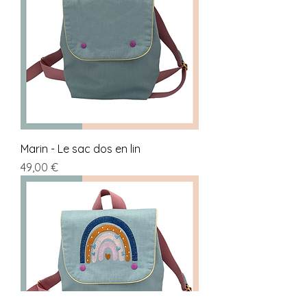
Marin - Le sac dos en lin
Prix
49,00 €