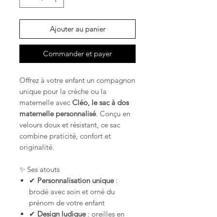
Ajouter au panier
Commander et payer
Offrez à votre enfant un compagnon
unique pour la crèche ou la
maternelle avec
Cléo, le sac à dos
maternelle personnalisé
. Conçu en
velours doux et résistant, ce sac
combine praticité, confort et
originalité.
✨ Ses atouts
✔
Personnalisation unique
:
brodé avec soin et orné du
prénom de votre enfant
✔
Design ludique
: oreilles en