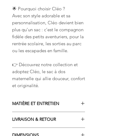
🌟 Pourquoi choisir Cléo ?
Avec son style adorable et sa
personnalisation, Cléo devient bien
plus qu’un sac : c’est le compagnon
fidèle des petits aventuriers, pour la
rentrée scolaire, les sorties au parc
ou les escapades en famille.
👉 Découvrez notre collection et
adoptez Cléo, le sac à dos
maternelle qui allie douceur, confort
et originalité.
MATIÈRE ET ENTRETIEN
COMPOSITION
LIVRAISON & RETOUR
Matière principale exterieur :
100% polyester
Livraison sous 2 à 4 semaines
Tissus motifs et intérieur : 100%
DIMENSIONS