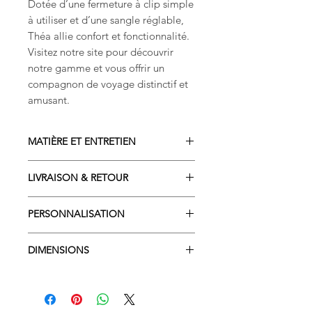
Dotée d’une fermeture à clip simple
à utiliser et d’une sangle réglable,
Théa allie confort et fonctionnalité.
Visitez notre site pour découvrir
notre gamme et vous offrir un
compagnon de voyage distinctif et
amusant.
MATIÈRE ET ENTRETIEN
COMPOSITION
LIVRAISON & RETOUR
Matière principale exterieur :
100% polyester
Livraison sous 2 à 4 semaines
Tissus motifs et intérieur : 100%
PERSONNALISATION
Commandez dès maintenant et
coton
recevez votre sac à dos
Il est également possible de voir
Molleton : 80% polyamide - 20%
personnalisé dans les délais
DIMENSIONS
ensemble un tissu assorti
polyester
indiqués.
répondant davantage à vos envies.
CRÉATION ARTISANALE
Taille S: 34 x 15
LOUPIAU sait à quel point la
Fabriqué et personnalisé en
Taille M : 38 x 18
rentrée scolaire peut être
France
excitante (et parfois un peu