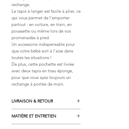
rechange.
Le tapis à langer est facile à plier, ce
qui vous permet de l’emporter
partout : en voiture, en train, en
poussette ou même lors de vos
promenades à pied.
Un accessoire indispensable pour
que votre bébé soit à l’aise dans
toutes les situations !
De plus, cette pochette est livrée
avec deux tapis en tissu éponge,
pour que vous ayez toujours un
rechange à portée de main.
LIVRAISON & RETOUR
Livraison sous 2 à 4 semaines
MATIÈRE ET ENTRETIEN
Commandez dès maintenant et
recevez votre sac à dos
COMPOSITION